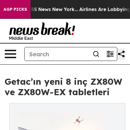
ve was CBS News New York...
Airlines Are Lobbying To C
AGP PICKS
Getac’ın yeni 8 inç ZX80W
ve ZX80W-EX tabletleri