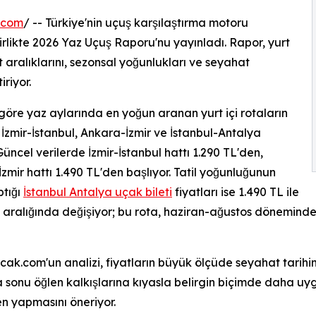
.com
/ -- Türkiye'nin uçuş karşılaştırma motoru
rlikte 2026 Yaz Uçuş Raporu'nu yayınladı. Rapor, yurt
at aralıklarını, sezonsal yoğunlukları ve seyahat
riyor.
öre yaz aylarında en yoğun aranan yurt içi rotaların
İzmir-İstanbul, Ankara-İzmir ve İstanbul-Antalya
Güncel verilerde İzmir-İstanbul hattı 1.290 TL'den,
zmir hattı 1.490 TL'den başlıyor. Tatil yoğunluğunun
ptığı
İstanbul Antalya uçak bileti
fiyatları ise 1.490 TL ile
 aralığında değişiyor; bu rota, haziran-ağustos döneminde 
ak.com'un analizi, fiyatların büyük ölçüde seyahat tarihi
 sonu öğlen kalkışlarına kıyasla belirgin biçimde daha uygu
 yapmasını öneriyor.