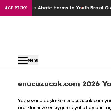
ion Fund to Abate Harms to Youth
Brazil Gives P
AGP PICKS
Menu
enucuzucak.com 2026 Ya
Yaz sezonu başlarken enucuzucak.com yurt i
aralıklarını ve en uygun seyahat aylarını aç