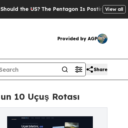
ld the US?
The Pentagon Is Posting Cryptic Bibli
View all
Provided by AGP
Share
un 10 Uçuş Rotası