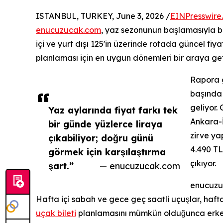
ISTANBUL, TURKEY, June 3, 2026 /
EINPresswire
enucuzucak.com
, yaz sezonunun başlamasıyla bi
içi ve yurt dışı 125'in üzerinde rotada güncel fiy
planlaması için en uygun dönemleri bir araya geti
Rapora g
başında 
geliyor. 
Yaz aylarında fiyat farkı tek
Ankara-İ
bir günde yüzlerce liraya
zirve ya
çıkabiliyor; doğru günü
4.490 TL
görmek için karşılaştırma
çıkıyor.
şart.”
— enucuzucak.com
enucuzuc
Hafta içi sabah ve gece geç saatli uçuşlar, hafta
uçak bileti
planlamasını mümkün olduğunca erken