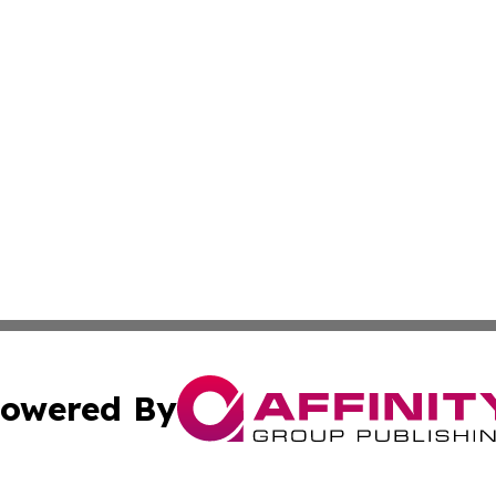
owered By
ubmit Press Release
Terms & Conditions
Copyright/DMCA