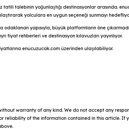
az tatili talebinin yoğunlaştığı destinasyonlar arasında. e
şılaştırarak yolculara en uygun seçeneği sunmayı hedefliyo
a odaklanan yapısıyla, büyük platformların öne çıkarmadığı
ayrı fiyat rehberleri ve destinasyon kılavuzları yayınlıyor.
yatlarına enucuzucak.com üzerinden ulaşılabiliyor.
without warranty of any kind. We do not accept any responsib
r reliability of the information contained in this article. I
 above.