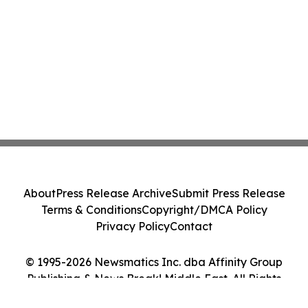
About
Press Release Archive
Submit Press Release
Terms & Conditions
Copyright/DMCA Policy
Privacy Policy
Contact
© 1995-2026 Newsmatics Inc. dba Affinity Group
Publishing & News Break! Middle East. All Rights
Reserved.