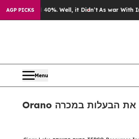
round 40%. Well, it Didn’t
As war With Iran Dro
AGP PICKS
Menu