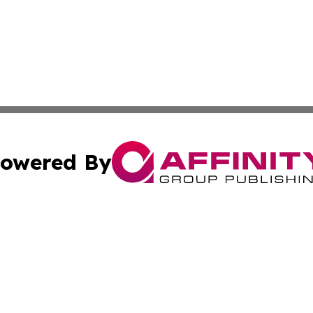
owered By
ubmit Press Release
Terms & Conditions
Copyright/DMCA
nc. dba Affinity Group Publishing & News Break! Middle E
Cookie Settings / Your Privacy Choices