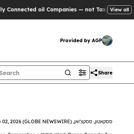
nnected oil Companies — not Taxpayers — the Cha
View all
Provided by AGP
Share
ססקאטון, ססקצ'ואן, June 02, 2026 (GLOBE NEWSWIRE) --