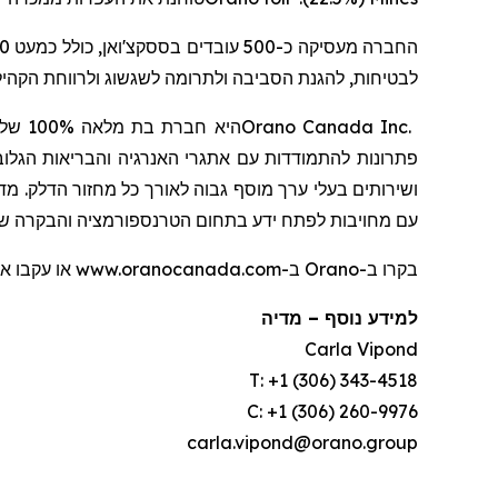
החברה מעסיקה כ-500 עובדים בססקצ'ואן, כולל כמעט 400 במפעל
לבטיחות, להגנת הסביבה ולתרומה לשגשוג ולרווחת הקהי.
100% של
מלאה
היא חברת בת
Orano Canada Inc.
פתרונות להתמודדות עם אתגרי האנרגיה והבריאות הגלוב
עם מחויבות לפתח ידע בתחום
הטרנספורמציה והבקרה של .
בקרו ב-Orano ב-www.oranocanada.com או עקבו אחרינו בלינקדאין, פייסבוק, אינסטגרם וטוויטר:
מדיה
–
למידע נוסף
Carla Vipond
T: +1 (306) 343-4518
C: +1 (306) 260-9976
carla.vipond@orano.group