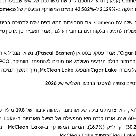
c
הגיעו להסכם לרכישה משותפת של 5% שבבעלות
(קמקו)
Camec
ameco
המשותף. הבעלות של
ואת המחויבות המשותפת שלנו לתמיכה בביטחו.
Cameco
"שלנו עם
ית לתמיכה בלקוחותינו ברחבי העולם", אמר חאבייר סן מרטין טילט
נשיא ומנכ"ל אורנ
)
Pascal Bastien
(
אמר פסקל בסטיאן
",
Cigar 
PCO
מחזור הדלק הגרעיני העולמי. אנו מודים לשותפתנו הוותיקה
תוך המשך תמיכה בעוב
McClean Lake
מפעל
ה
ו
Cigar Lake
,  מכרה
ם וצפויה להיסגר ברבעון השלישי של 2026
n Lake
ב-
יום
נמ
McClean Lake
ב-
.
McClean Lake
במפעל
Cigar Lak