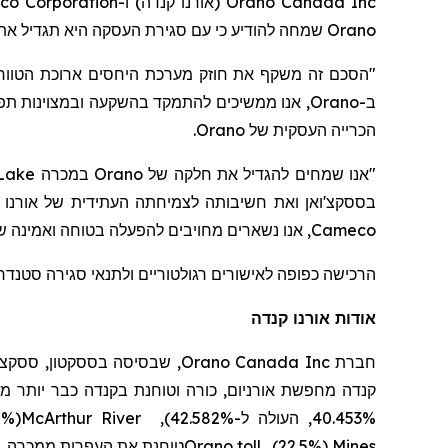
o Corporation
ו-
(אורנו קנדה)
Orano Canada Inc
כי עם סגירת העסקה היא תגדיל את חלקה ב-2.129% ל-42.582% במיזם 
שמחה להודיע
Orano
הסכם זה משקף את חוזק מערכת היחסים ארוכת הטווח 
אנו ממשיכים להתמקד בהשקעה ובמצוינות תפעול
Orano
ב-
.
Orano
הכרייה העסקית של
Lake
במכרה
Orano
"אנו שמחים להגדיל את חלקה של
בססקצ'ואן ואת חשיבותה לצמיחתה העתידית של אורנו ב,
אנו נשארים מחויבים להפעלה בטוחה ואמינה של
Cameco
הרכישה כפופה לאישורים רגולטוריים ולתנאי סגירה סטנדרטיי.
אודות אורנו קנדה
Orano Canada Inc
חברת
קנדה מחפשת אורניום,
כורה
וטוחנת
בקנדה כבר יותר מ-60 שנה. אורנו קנדה היא המפעילה של מפעל האורנ
(30.2%) וקי לייק (16.7%). המיזם המשותף
McArthur River
40.453%, העולה ל-42.582%),
e
טוחנת את העפרות ממכרה
Orano toll
(22.5%).
Mines