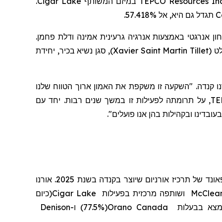
.
Cigar Lake
במיזם המשותף
TEPCO Resources In
תגדל גם היא, אל 57.418%.
C
ן אנרגטי באמצעות אנרגיה גרעינית אמינה ודלת פחמן
, סגן נשיא בכיר, יחידת
)
Xavier Saint Martin Tillet
(
, 
, ו קנדה. "השקעה זו משקפת את האמון ארוך הטווח שלנו
, על תרומתה לפעילות זו במשך שנים רבות. יחד עם
TE
".
, דינו ובקהילות בהן אנו פועלים
, שבסיסה בססקטון, ססקצ'ואן, היא יצרנית מובילה של אורניום, המהווה עיבוד של 19.8 מיליון פאונד של תרכיז אורניום שיוצר בקנדה בשנת 2025. אורנו
(כיום
Cigar Lake
ושותפה מרכזית בפעילות
McClea
Denison
ו-
(77.5%)
Orano Canada
צא בבעלות