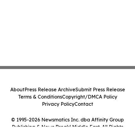
About
Press Release Archive
Submit Press Release
Terms & Conditions
Copyright/DMCA Policy
Privacy Policy
Contact
© 1995-2026 Newsmatics Inc. dba Affinity Group
Publishing & News Break! Middle East. All Rights
Reserved.