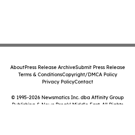
About
Press Release Archive
Submit Press Release
Terms & Conditions
Copyright/DMCA Policy
Privacy Policy
Contact
© 1995-2026 Newsmatics Inc. dba Affinity Group
Publishing & News Break! Middle East. All Rights
Reserved.
Cookie Settings / Your Privacy Choices