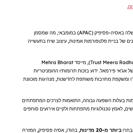
זה
, מה שמסמן
במומבאי
(APAC)
פסיפיק
ים של בניית פלטפורמות אמינות, עיצוב שיח בתעשייה
Mehra
Bharat
, מייסד
)
Trust
Meera
Radh
של
אג'אי
פירמאל
. ידוע בזכות תרומותיו ההומניטריות
 ומשקפת מחויבות משותפת לחדשנות, מנהיגות מוכוונת
, ות בעלות השפעה גבוהה, התואמות לצרכים המתפתחים
שים, לאמץ טכנולוגיות מתפתחות ולקיים אירועים סוחפים
, חרו
ביותר מ-20 מדינות
, בהודו, אסיה
פסיפיק
, המזרח