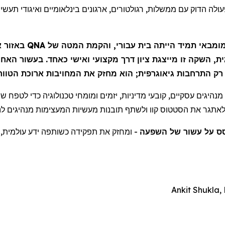
ולה הדוק עם ממשלות, רגולטורים, ארגונים בינלאומיים ואיגודי תעש
באזור -
QNA
תמיד הייתה בית עבורי, והקמת המטה של
ומבאי
ת, השקה זו מייצגת
ציון
ו רק התרחבות גיאוגרפית; הוא מחזק את המחויבות ארוכת הטוו
היגים עסקיים, קובעי מדיניות, יזמים ומומחי טכנולוגיה כדי לטפח שית
 לאתגר את הסטטוס קוו ולשתף תובנות מעשיות המעצימות מנהיגים לנ
ס על עשור של השפעה
ומחזק את תפקידה כשותפה ידע עולמית, מא
Ankit Shukla