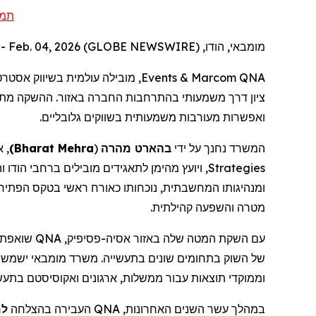
תמ.
מומבאי, הודו, Feb. 04, 2026 (GLOBE NEWSWIRE) --
מובילה עולמית  B2B ופלטפורמות לבניית מותגים, הודיעה על השקת המטה שלה באסיה-
Events
&
Marcom
QNA
ציון
דרך משמעותי בהתרחבות החברה באזור. ההשקה מת QNA,
ואפשרות מעורבות משמעותית בשווקים גלובליים.
אי
)
Bharat Mehra
(
מהרה
בהארט
המשרד נחנך על ידי
ויועץ מהימן לתאגידים מובילים ברחבי הודו ו
Strategies
ומנהיגותו המחשבתית, נוכחותו כאורח ראשי בטקס הפת
מטרה והשפעה קהילתית.
שואפת -
QNA
,
פסיפיק
עם השקת המטה שלה באזור אסיה-
של השוק בתחומים שונים בתעשייה. משרד
מומבאי
ישמש -
וממוקדי תוצאות עבור ממשלות, ארגונים
ואקוסיסטם
בתעש.
למעל
העבירה בהצלחה
QNA
במהלך עשר השנים האחרונות,