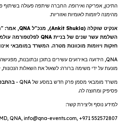
התיכון, אפריקה ואירופה. החברה שיתפה פעולה בשיתוף פע
מהימנה
ליוזמות לאומיות ואזוריות.
מ
"
, מנכ"ל QNA, אמר:
)
Ankit Shukla
(
שוקלה
אנקיט
לפלטפורמה עולמי
QNA
השלמת עשר שנים של בניית
חזקות ויוזמות מוכוונות מטרה. המשרד
במומבאי
אינ."
הידועה באירועים עשירים בתוכן ובתובנות, מפגישה מנ
QNA
מונעת על ידי משימה ברורה: לשאול את השאלות הנכונות,.
בהתבס
-
QNA
מסמן פרק חדש במסע של
מומבאי
משרד
פסיפיק
ומחוצה לה.
למידע נוסף וליצירת קשר:
, MD, QNA, info@qna-events.com, +971 552572807