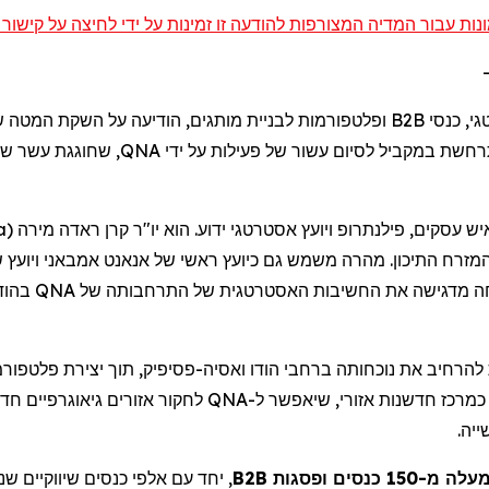
ונות עבור המדיה המצורפות להודעה זו זמינות על ידי לחיצה על קישור 
, בשיווק אסטרטגי, כנסי
רחשת במקביל לסיום עשור של פעילות על ידי
ש
חוגגת עשר שנ
a
(
מירה
ראדה
, ש עסקים, פילנתרופ ויועץ אסטרטגי ידוע. הוא יו"ר קרן
, המזרח התיכון. מהרה משמש גם כיועץ ראשי של
אנאנט
אמבאני
ויועץ 
בהודו
QNA
יחה מדגישה את החשיבות האסטרטגית של התרחבותה של
להרחיב את נוכחותה ברחבי הודו ואסיה
פסיפיק
תוך יצירת פלטפורמ
לחקור אזורים גיאוגרפיים חד
QNA
כמרכז חדשנות אזורי, שיאפשר ל
ייה
יחד עם אלפי כנסים שיווקיים שנב
B2B
ה מ-150 כנסים ופסגות