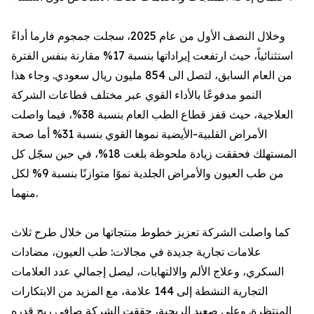
وخلال النصف الأول من عام 2025، سجلت جمجوم فارما أداءً
استثنائياً، حيث ارتفعت إيراداتها بنسبة 17% مقارنة بنفس الفترة
من العام السابق، لتصل الى 854 مليون ريال سعودي. وجاء هذا
النمو مدفوعًا بالأداء القوي عبر مختلف قطاعات الشركة
العلاجية، حيث قفز قطاع الطب العام بنسبة 38%، فيما واصلت
الأمراض القلبية-الأيضية نموها القوي بنسبة 31% أما صحة
المستهلك فحققت زيادة ملحوظة بلغت 18%، في حين سجّل كل
من طب العيون والأمراض الجلدية نموًا متوازنًا بنسبة 9% لكل
منهما.
كما واصلت الشركة تعزيز خطوط منتجاتها من خلال طرح ثلاث
علامات تجارية جديدة في مجالات: طب العيون، مضادات
السكري، وعلاج الألم والالتهابات، ليصل إجمالي عدد العلامات
التجارية النشطة إلى 144 علامة، مع المزيد من الابتكارات
المنتظرة. وعلى صعيد الربحية، حققت الشركة صافي ربح قدره