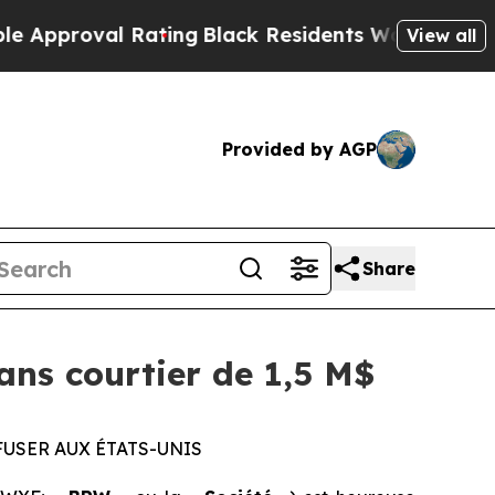
roval Rating
Black Residents Warned of Abusive C
View all
Provided by AGP
Share
ns courtier de 1,5 M$
FFUSER AUX ÉTATS-UNIS