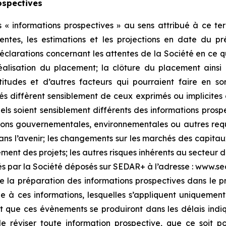
ospectives
 informations prospectives » au sens attribué à ce ter
ttentes, les estimations et les projections en date du 
déclarations concernant les attentes de la Société en ce q
 réalisation du placement; la clôture du placement ainsi
titudes et d’autres facteurs qui pourraient faire en sor
tés diffèrent sensiblement de ceux exprimés ou implicites 
réels soient sensiblement différents des informations pros
ations gouvernementales, environnementales ou autres requi
ns l’avenir; les changements sur les marchés des capitaux p
ment des projets; les autres risques inhérents au secteur d
és par la Société déposés sur SEDAR+ à l’adresse : www.seda
de la préparation des informations prospectives dans le 
ue à ces informations, lesquelles s’appliquent uniqueme
 que ces évènements se produiront dans les délais indi
 de réviser toute information prospective, que ce soit