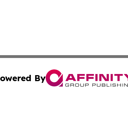
owered By
ubmit Press Release
Terms & Conditions
Copyright/DMCA
nc. dba Affinity Group Publishing & News Break! Middle E
Cookie Settings / Your Privacy Choices