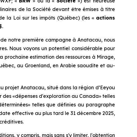
RWXF; «
BRW
» ou la «
Société
») est heureuse
naires de la Société devant être émises à titre
de la
Loi sur les impôts
(Québec) (les «
actions
$.
els de notre première campagne à Anatacau, nous
es. Nous voyons un potentiel considérable pour
 la prochaine estimation des ressources à Mirage,
uébec, au Groenland, en Arabie saoudite et au-
u projet Anatacau, situé dans la région d’Eeyou
r des «dépenses d'exploration au Canada» telles
 déterminées» telles que définies au paragraphe
e date effective au plus tard le 31 décembre 2025,
réditives.
ons, y compris, mais sans s'y limiter, l'obtention