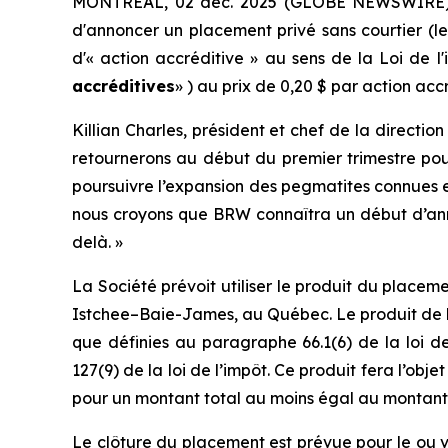
MONTRÉAL, 02 déc. 2025 (GLOBE NEWSWIRE) -
d'annoncer un placement privé sans courtier (l
d'« action accréditive » au sens de la
Loi de l
accréditives
» ) au prix de 0,20 $ par action ac
Killian Charles, président et chef de la direct
retournerons au début du premier trimestre po
poursuivre l’expansion des pegmatites connues et
nous croyons que BRW connaîtra un début d’ann
delà. »
La Société prévoit utiliser le produit du plac
Istchee–Baie-James, au Québec. Le produit de la
que définies au paragraphe 66.1(6) de la loi d
127(9) de la loi de l’impôt. Ce produit fera l’ob
pour un montant total au moins égal au montant t
Le clôture du placement est prévue pour le ou ver