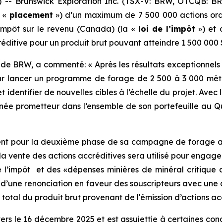
- Brunswick Exploration Inc. (TSX-V: BRW, OTCQB: B
e «
placement
») d’un maximum de 7 500 000 actions ordi
'impôt sur le revenu
(Canada) (la «
loi de l’impôt
») et 
créditive pour un produit brut pouvant atteindre 1 500 000 
ion de BRW, a commenté: « Après les résultats exceptionn
ur lancer un programme de forage de 2 500 à 3 000 mètr
 identifier de nouvelles cibles à l’échelle du projet. Avec
ée prometteur dans l’ensemble de son portefeuille au Q
ement pour la deuxième phase de sa campagne de forage a
 vente des actions accréditives sera utilisé pour engage
e l’impôt et des «dépenses minières de minéral critique
jet d’une renonciation en faveur des souscripteurs avec un
otal du produit brut provenant de l'émission d’actions acc
s le 16 décembre 2025 et est assujettie à certaines conditi