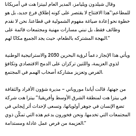
وقال شيلدون ويليامز، المدير العام لبيتزا هت في أمريكانا
للمطاعم:"هذا الافتتاح لا يقتصر على كونه إطلاق فرع جديد، بل هو
خطوة نحو إعادة صياغة مفهوم الشمولية في قطاعنا. نحن لا نقدم
وظائف فقط، بل نبني مسارات مهنية ومجتمعات قائمة على
البهجة المشتركه بالطعام، حيث يجد الجميع مكانًا لهم."
ويأتي هذا الإنجاز دعماً لرؤية البحرين 2030 والاستراتيجية الوطنية
لذوي العزيمة، واللتين تركزان على الدمج الاقتصادي وتكافؤ
الفرص وتعزيز مشاركة أصحاب الهمم في المجتمع.
من جهتها، قالت أياندا موروباني – مديرة شؤون الأفراد والثقافة
في بيتزا هت لمنطقة الشرق الأوسط وأفريقيا:" بيتزا هت شركة
تضع الإنسان في جوهر أولوياتها، وتسعى لإحداث أثر إيجابي في
المجتمعات التي تخدمها. ونحن فخورون بدعم هذه التي تمكّن ذوي
العزيمة من فرص عمل عادلة ومستدامة."