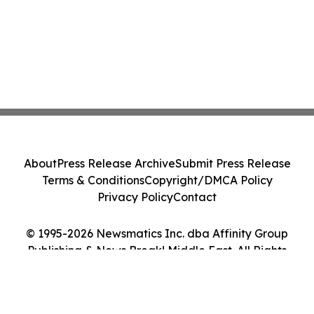
About
Press Release Archive
Submit Press Release
Terms & Conditions
Copyright/DMCA Policy
Privacy Policy
Contact
© 1995-2026 Newsmatics Inc. dba Affinity Group
Publishing & News Break! Middle East. All Rights
Reserved.
Cookie Settings / Your Privacy Choices