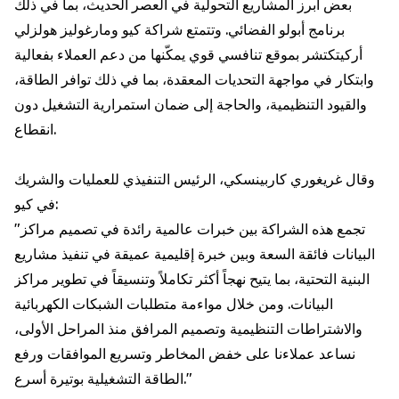
بعض أبرز المشاريع التحولية في العصر الحديث، بما في ذلك
برنامج أبولو الفضائي. وتتمتع شراكة كيو ومارغوليز هولزلي
أركيتكتشر بموقع تنافسي قوي يمكّنها من دعم العملاء بفعالية
وابتكار في مواجهة التحديات المعقدة، بما في ذلك توافر الطاقة،
والقيود التنظيمية، والحاجة إلى ضمان استمرارية التشغيل دون
انقطاع.
وقال غريغوري كاربينسكي، الرئيس التنفيذي للعمليات والشريك
في كيو:
"تجمع هذه الشراكة بين خبرات عالمية رائدة في تصميم مراكز
البيانات فائقة السعة وبين خبرة إقليمية عميقة في تنفيذ مشاريع
البنية التحتية، بما يتيح نهجاً أكثر تكاملاً وتنسيقاً في تطوير مراكز
البيانات. ومن خلال مواءمة متطلبات الشبكات الكهربائية
والاشتراطات التنظيمية وتصميم المرافق منذ المراحل الأولى،
نساعد عملاءنا على خفض المخاطر وتسريع الموافقات ورفع
الطاقة التشغيلية بوتيرة أسرع."