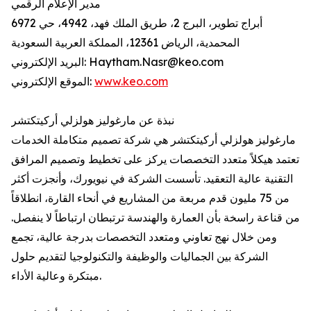
مدير الإعلام الرقمي
6972 أبراج تطوير، البرج 2، طريق الملك فهد، 4942، حي
المحمدية، الرياض 12361، المملكة العربية السعودية
البريد الإلكتروني: Haytham.Nasr@keo.com
www.keo.com
الموقع الإلكتروني:
نبذة عن مارغوليز هولزلي أركيتكتشر
مارغوليز هولزلي أركيتكتشر هي شركة تصميم متكاملة الخدمات
تعتمد هيكلاً متعدد التخصصات يركز على تخطيط وتصميم المرافق
التقنية عالية التعقيد. تأسست الشركة في نيويورك، وأنجزت أكثر
من 75 مليون قدم مربعة من المشاريع في أنحاء القارة، انطلاقاً
من قناعة راسخة بأن العمارة والهندسة ترتبطان ارتباطاً لا ينفصل.
ومن خلال نهج تعاوني ومتعدد التخصصات بدرجة عالية، تجمع
الشركة بين الجماليات والوظيفة والتكنولوجيا لتقديم حلول
مبتكرة وعالية الأداء.